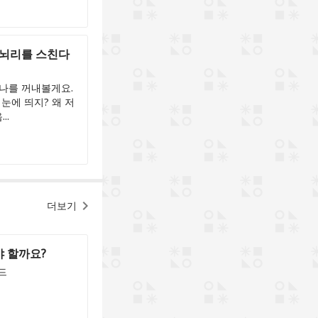
 뇌리를 스친다
나를 꺼내볼게요.
 눈에 띄지? 왜 저
..
더보기
야 할까요?
드