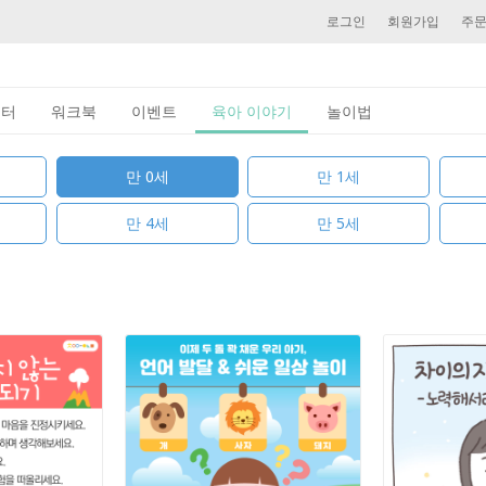
로그인
회원가입
주
이터
워크북
이벤트
육아 이야기
놀이법
만 0세
만 1세
만 4세
만 5세