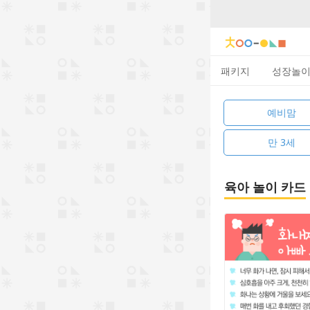
패키지
성장놀
예비맘
만 3세
육아 놀이 카드