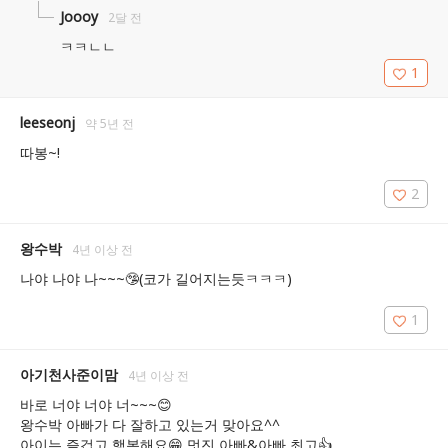
Joooy
2달 전
ㅋㅋㄴㄴ
1
leeseonj
약 5년 전
따봉~!
2
왕수박
4년 이상 전
나야 나야 나~~~🤥(코가 길어지는듯ㅋㅋㅋ)
1
아기천사준이맘
4년 이상 전
바로 너야 너야 너~~~😊

왕수박 아빠가 다 잘하고 있는거 맞아요^^

아이는 즐겁고 행복해요😁 멋진 아빠&아빠 최고👍