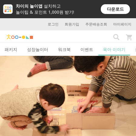
차이의 놀이앱
설치하고
다운로드
놀이팁 & 포인트 1,000원 받기!
로그인
회원가입
주문배송조회
마이페이지
패키지
성장놀이터
워크북
이벤트
육아 이야기