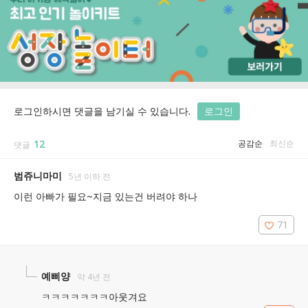
로그인하시면 댓글을 남기실 수 있습니다.
로그인
12
공감순
최신순
댓글
범쥬니마미
5년 이하 전
이런 아빠가 필요~지금 있는건 버려야 하나
71
예삐양
약 4년 전
ㅋㅋㅋㅋㅋㅋㅋ아웃겨요