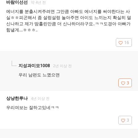
바람이선선
약 4년 전
에너지를 분출시켜주려면 그만큼 아빠도 에너지를 써야한다는 사
실ㅎㅎ피곤해서 좀 설렁설렁 놀아주면 아이도 느끼는지 확실히 덜 
신나하고 제가 땀흘린만큼 더 신나하더라구요..ㅋㅋ도경아 아빠가 
힘낼게....ㅎㅎㅎ..
16
지성과미모1008
2년 이상 전
우리 남편도 느꼈으면
3
상냥한루나
4년 이상 전
우리여보는 잘하고있네ㅋㅋ
3