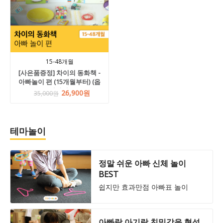
15-48개월
[사은품증정] 차이의 동화책 -
아빠놀이 편 (15개월부터) (옵
션선택)
26,900원
35,000원
테마놀이
정말 쉬운 아빠 신체 놀이
BEST
쉽지만 효과만점 아빠표 놀이
아빠랑 아기랑 친밀감을 형성