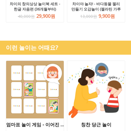
차이의 창의상상 놀이북 세트 -
차이야 놀자! - 바다동물 젤리
한글 자음편 (36개월부터)
만들기 오감놀이 (젤라틴 가루
포함)
29,900원
9,900원
40,000원
13,000원
이런 놀이는 어때요?
엄마표 놀이 게임 - 이어진 메모리 카드 놀이
칭찬 당근 놀이