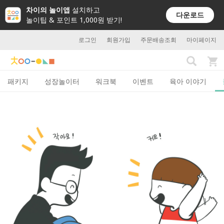
차이의 놀이앱
설치하고
다운로드
놀이팁 & 포인트 1,000원 받기!
로그인
회원가입
주문배송조회
마이페이지
패키지
성장놀이터
워크북
이벤트
육아 이야기