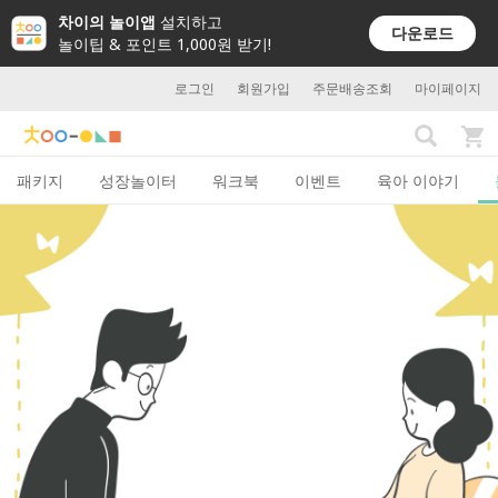
차이의 놀이앱
설치하고
다운로드
놀이팁 & 포인트 1,000원 받기!
로그인
회원가입
주문배송조회
마이페이지
패키지
성장놀이터
워크북
이벤트
육아 이야기