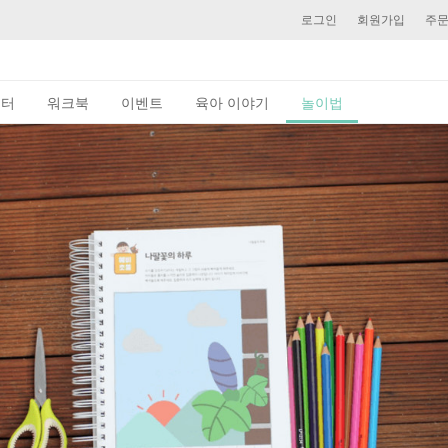
로그인
회원가입
주
이터
워크북
이벤트
육아 이야기
놀이법