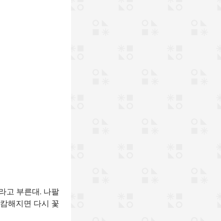
라고 부른대. 나팔
캄캄해지면 다시 꽃