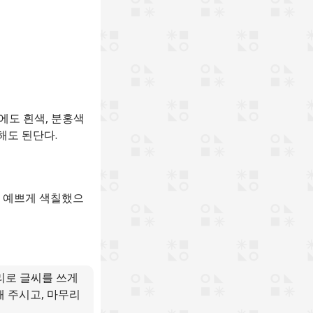
에도 흰색, 분홍색
해도 된단다.
두 예쁘게 색칠했으
리로 글씨를 쓰게
해 주시고, 마무리