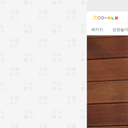
패키지
성장놀