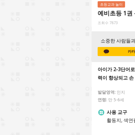
초등교과 놀이
예비초등 1권 
조회수 7873
소중한 사람들과
카카
아이가 2-3단어
력이 향상되고 손
발달영역:
인지
연령:
만 5-6세
사용 교구
활동지, 색연