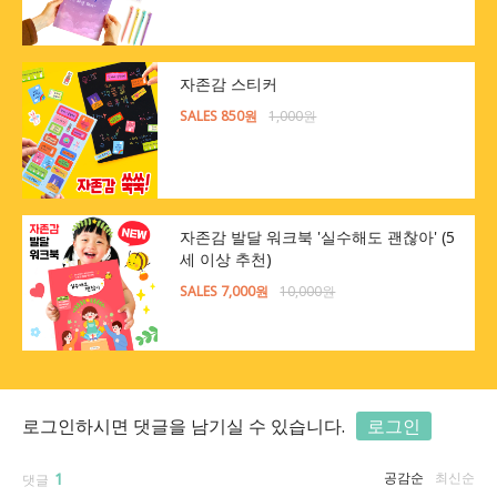
자존감 스티커
SALES 850원
1,000원
자존감 발달 워크북 '실수해도 괜찮아' (5
세 이상 추천)
SALES 7,000원
10,000원
로그인하시면 댓글을 남기실 수 있습니다.
로그인
1
공감순
최신순
댓글