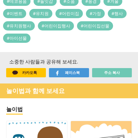
#데코용품
#놀잇감
#소품
#풍경
#겨울
#이벤트
#유치원
#어린이집
#가정
#행사
#유치원행사
#어린이집행사
#어린이집선물
#아이선물
소중한 사람들과 공유해 보세요.
카카오톡
페이스북
주소 복사
놀이법과 함께 보세요
놀이법