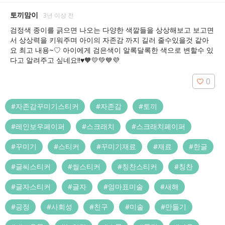
토끼맘이
3년 이상 전
검정색 종이를 긁으면 나오는 다양한 색깔들을 상상해보고 보고면
서 상상력을 키워주며 아이의 자존감 까지 길러 줄수있을것 같아
요 최고 내용~♡ 아이에게 검은색이 알록달록한 색으로 변할수 있
다고 알려주고 싶네요!!♥️🧡💛💚💙💜
0
#자존감꾸미기스티커
#자존감
#토끼
#레인보우페이퍼
#스크래치
#스크래치페이퍼
#꾸미기
#스티커
#꾸미기재료
#재료
#한글
#글씨스티커
#씰스티커
#칭찬스티커
#칭찬
#글자스티커
#글자
#엄마표미술
#새해
#긍정
#사회성
#친구
#미술
#만들기