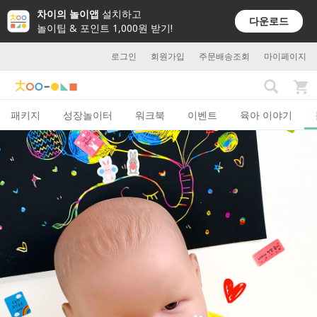
차이의 놀이앱
설치하고
다운로드
놀이팁 & 포인트 1,000원 받기!
로그인
회원가입
주문배송조회
마이페이지
패키지
성장놀이터
워크북
이벤트
육아 이야기