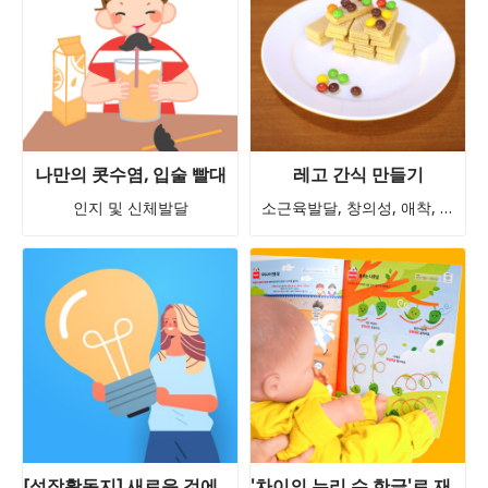
나만의 콧수염, 입술 빨대
레고 간식 만들기
인지 및 신체발달
소근육발달, 창의성, 애착, 인지발달, 오감발달
[성장활동지] 새로운 것에 도전하기
'차이의 누리 수 한글'로 재미있게 놀이해요(5세)