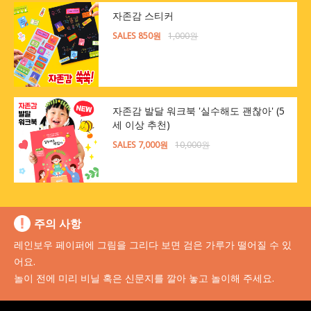
자존감 스티커
SALES 850원
1,000원
자존감 발달 워크북 '실수해도 괜찮아' (5
세 이상 추천)
SALES 7,000원
10,000원
주의 사항
레인보우 페이퍼에 그림을 그리다 보면 검은 가루가 떨어질 수 있
어요.
놀이 전에 미리 비닐 혹은 신문지를 깔아 놓고 놀이해 주세요.