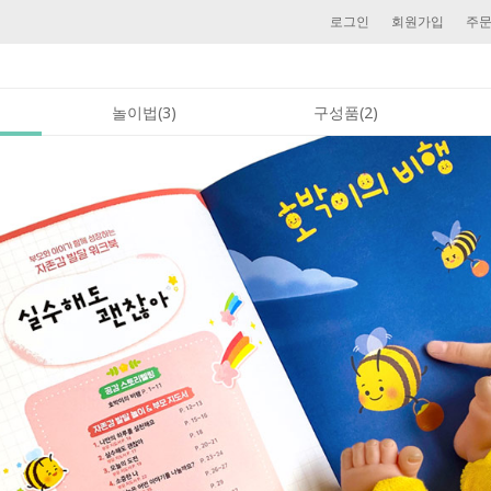
로그인
회원가입
주
놀이법(3)
구성품(2)