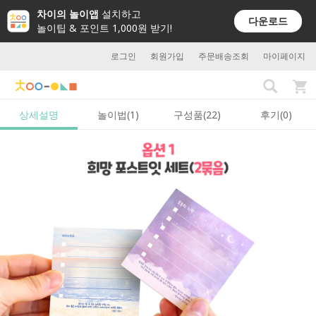
차이의 놀이앱
설치하고
다운로드
놀이팁 & 포인트 1,000원 받기!
로그인
회원가입
주문배송조회
마이페이지
상세설명
놀이법(1)
구성품(22)
후기(0)