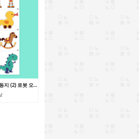
싹뚝 싹뚝 모양 오리기! 무료 활동지 (2) 로봇 오리 흔들목마 공룡 - 책상과 책장을 꾸며보자! ★차이의 놀이 무료 활동지 즉시 다운로드!
상