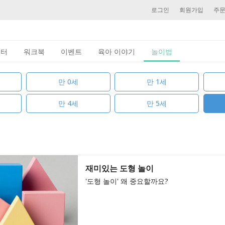
로그인
회원가입
주
이터
워크북
이벤트
육아 이야기
놀이법
만 0세
만 1세
만 4세
만 5세
재미있는 도형 놀이
'도형 놀이' 왜 중요할까요?