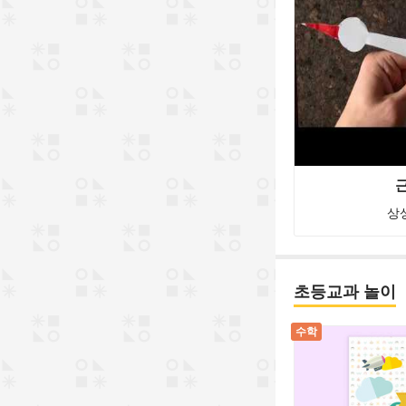
상
초등교과 놀이
수학