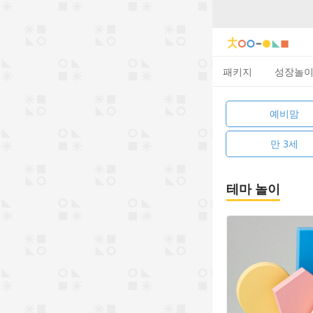
패키지
성장놀
예비맘
만 3세
테마 놀이