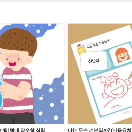
이팁! 빨대 잠수함 실험