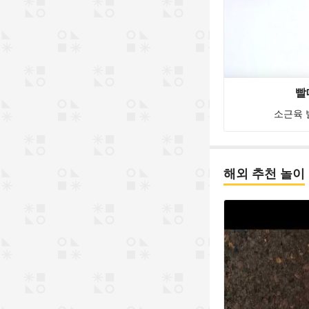
빨
소근육 
해외 추천 놀이