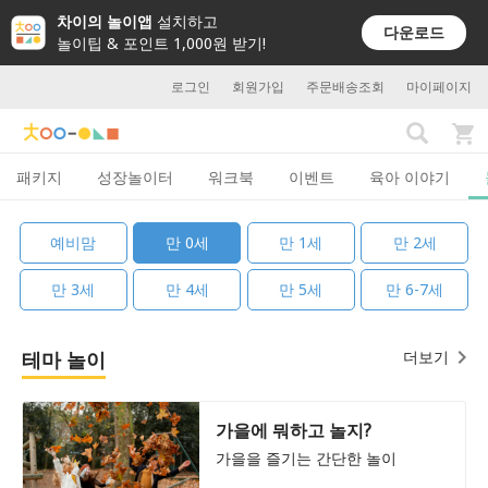
차이의 놀이앱
설치하고
다운로드
놀이팁 & 포인트 1,000원 받기!
로그인
회원가입
주문배송조회
마이페이지
패키지
성장놀이터
워크북
이벤트
육아 이야기
예비맘
만 0세
만 1세
만 2세
만 3세
만 4세
만 5세
만 6-7세
테마 놀이
더보기
가을에 뭐하고 놀지?
가을을 즐기는 간단한 놀이