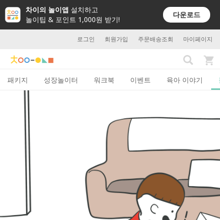
차이의 놀이앱
설치하고
다운로드
놀이팁 & 포인트 1,000원 받기!
로그인
회원가입
주문배송조회
마이페이지
패키지
성장놀이터
워크북
이벤트
육아 이야기