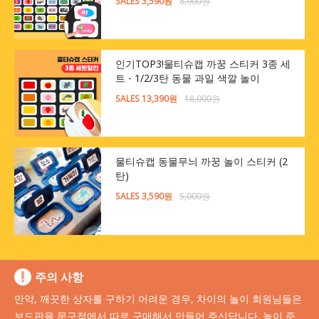
SALES 3,590원
8,000원
인기TOP3!물티슈캡 까꿍 스티커 3종 세
트 - 1/2/3탄 동물 과일 색깔 놀이
SALES 13,390원
18,000원
물티슈캡 동물무늬 까꿍 놀이 스티커 (2
탄)
SALES 3,590원
5,000원
주의 사항
만약, 깨끗한 상자를 구하기 어려운 경우, 차이의 놀이 회원님들은
보드판을 문구점에서 따로 구매해서 만들어 주신답니다. 놀이 준