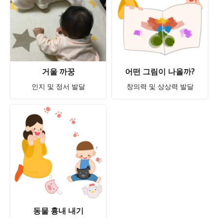
거울 까꿍
어떤 그림이 나올까?
인지 및 정서 발달
창의력 및 상상력 발달
동물 흉내 내기