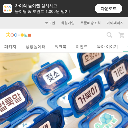
차이의 놀이앱
설치하고
다운로드
놀이팁 & 포인트 1,000원 받기!
로그인
회원가입
주문배송조회
마이페이지
패키지
성장놀이터
워크북
이벤트
육아 이야기