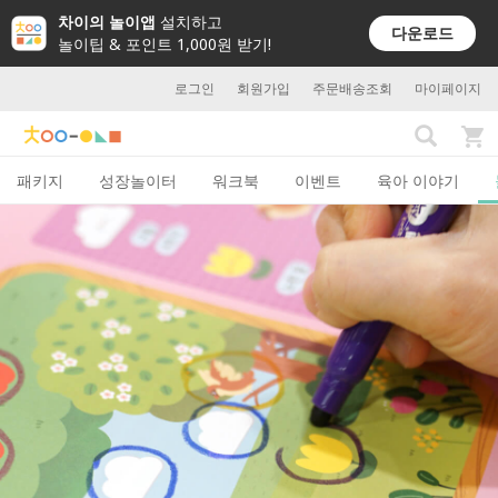
차이의 놀이앱
설치하고
다운로드
놀이팁 & 포인트 1,000원 받기!
로그인
회원가입
주문배송조회
마이페이지
패키지
성장놀이터
워크북
이벤트
육아 이야기