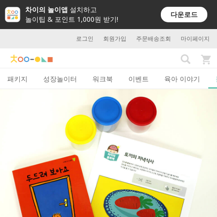
차이의 놀이앱
설치하고
다운로드
놀이팁 & 포인트 1,000원 받기!
로그인
회원가입
주문배송조회
마이페이지
패키지
성장놀이터
워크북
이벤트
육아 이야기