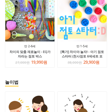
만 2-6세
만 1-5세
차이의 맞춤 재료놀이 - EQ가
[특가] 차이야 놀자! - 아기 점토
자라는 점토 박스
스타터 (천사점토 6색세트 포
함)
19,990원
29,900원
27,000원
38,000원
놀이법