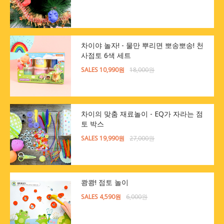
차이야 놀자! - 물만 뿌리면 뽀송뽀송! 천
사점토 6색 세트
SALES 10,990원
18,000원
차이의 맞춤 재료놀이 - EQ가 자라는 점
토 박스
SALES 19,990원
27,000원
쾅쾅! 점토 놀이
SALES 4,590원
6,000원