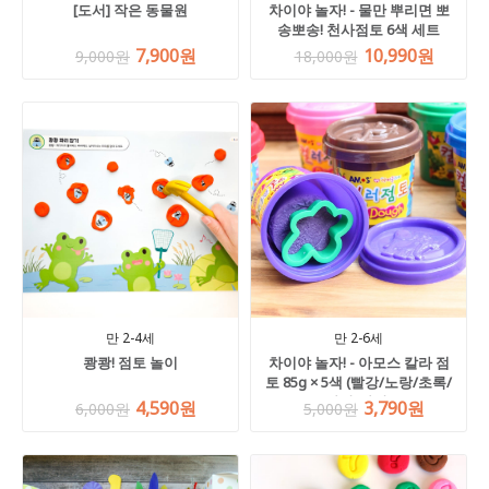
[도서] 작은 동물원
차이야 놀자! - 물만 뿌리면 뽀
송뽀송! 천사점토 6색 세트
7,900원
10,990원
9,000원
18,000원
만 2-4세
만 2-6세
쾅쾅! 점토 놀이
차이야 놀자! - 아모스 칼라 점
토 85g × 5색 (빨강/노랑/초록/
파랑/하양)
4,590원
3,790원
6,000원
5,000원