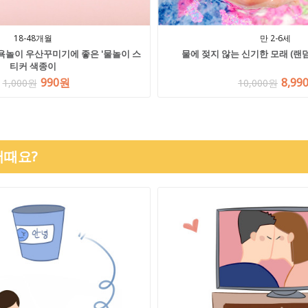
18-48개월
만 2-6세
목욕놀이 우산꾸미기에 좋은 '물놀이 스
물에 젖지 않는 신기한 모래 (랜덤
티커 색종이
990원
8,99
1,000원
10,000원
어때요?