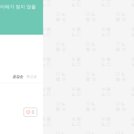
종이배가 젖지 않을
공감순
최신순
0