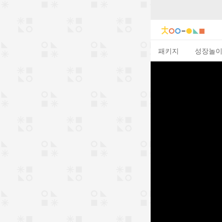
패키지
성장놀