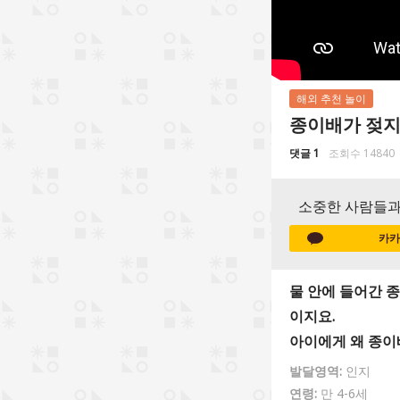
해외 추천 놀이
종이배가 젖지
댓글 1
조회수 14840
소중한 사람들과
카카
물 안에 들어간 
이지요.
아이에게 왜 종이
발달영역:
인지
연령:
만 4-6세