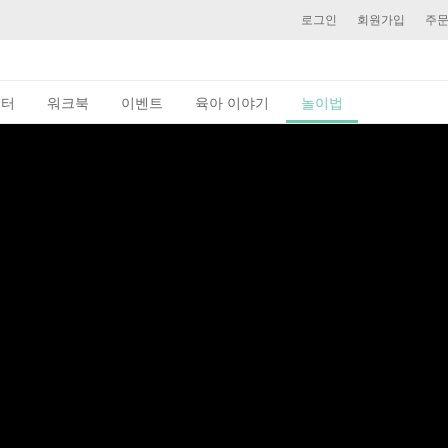
로그인
회원가입
주
이터
워크북
이벤트
육아 이야기
놀이법