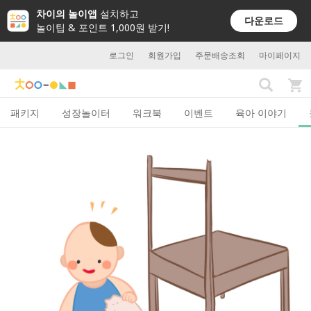
차이의 놀이앱
설치하고
다운로드
놀이팁 & 포인트 1,000원 받기!
로그인
회원가입
주문배송조회
마이페이지
패키지
성장놀이터
워크북
이벤트
육아 이야기