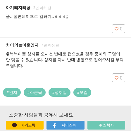
아기돼지리꽁
3년 이하 전
풀....절연테이프로 감싸기...ㅎㅎㅎ;;
0
차이의놀이운영자
4년 이상 전
@복복이뿅 상자를 오시선 반대로 접으셨을 경우 종이와 구멍이 
안 맞을 수 있습니다. 상자를 다시 반대 방향으로 접어주시길 부탁
드립니다.
0
#인지
#소근육
#성취감
#오감
소중한 사람들과 공유해 보세요.
카카오톡
페이스북
주소 복사