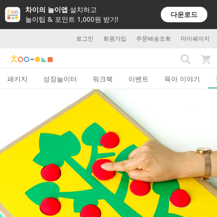
차이의 놀이앱
설치하고
다운로드
놀이팁 & 포인트 1,000원 받기!
로그인
회원가입
주문배송조회
마이페이지
패키지
성장놀이터
워크북
이벤트
육아 이야기