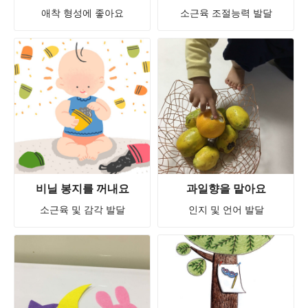
애착 형성에 좋아요
소근육 조절능력 발달
비닐 봉지를 꺼내요
과일향을 맡아요
소근육 및 감각 발달
인지 및 언어 발달