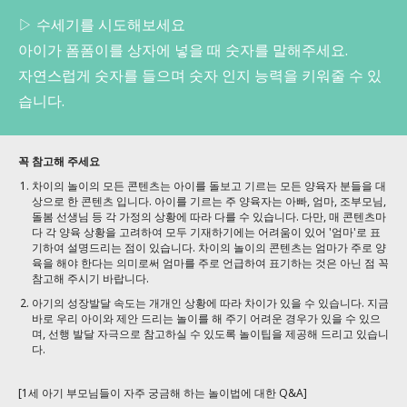
▷ 수세기를 시도해보세요
아이가 폼폼이를 상자에 넣을 때 숫자를 말해주세요.
자연스럽게 숫자를 들으며 숫자 인지 능력을 키워줄 수 있
습니다.
꼭 참고해 주세요
차이의 놀이의 모든 콘텐츠는 아이를 돌보고 기르는 모든 양육자 분들을 대
상으로 한 콘텐츠 입니다. 아이를 기르는 주 양육자는 아빠, 엄마, 조부모님,
돌봄 선생님 등 각 가정의 상황에 따라 다를 수 있습니다. 다만, 매 콘텐츠마
다 각 양육 상황을 고려하여 모두 기재하기에는 어려움이 있어 '엄마'로 표
기하여 설명드리는 점이 있습니다. 차이의 놀이의 콘텐츠는 엄마가 주로 양
육을 해야 한다는 의미로써 엄마를 주로 언급하여 표기하는 것은 아닌 점 꼭
참고해 주시기 바랍니다.
아기의 성장발달 속도는 개개인 상황에 따라 차이가 있을 수 있습니다. 지금
바로 우리 아이와 제안 드리는 놀이를 해 주기 어려운 경우가 있을 수 있으
며, 선행 발달 자극으로 참고하실 수 있도록 놀이팁을 제공해 드리고 있습니
다.
[1세 아기 부모님들이 자주 궁금해 하는 놀이법에 대한 Q&A]