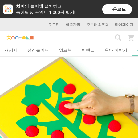
차이의 놀이앱
설치하고
다운로드
놀이팁 & 포인트 1,000원 받기!
로그인
회원가입
주문배송조회
마이페이지
패키지
성장놀이터
워크북
이벤트
육아 이야기