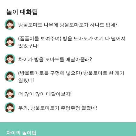
놀이 대화팁
방울토마토 나무에 방울토마토가 하나도 없네?
(폼폼이를 보여주며) 방울 토마토가 여기 다 떨어져
있었구나!
차이가 방울 토마토를 매달아줄래?
(방울토마토를 구멍에 넣으면) 방울토마토 한 개가
열렸네!
더 많이 많이 매달아보자!
우와, 방울토마토가 주렁주렁 열렸네!
차이의 놀이팁