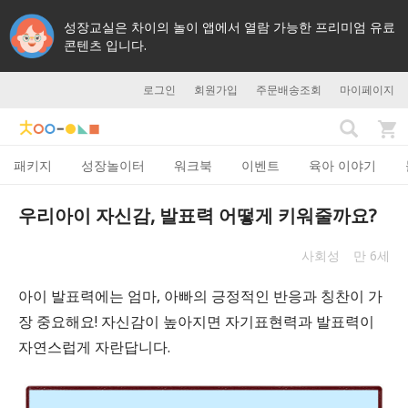
성장교실은 차이의 놀이 앱에서 열람 가능한 프리미엄 유료
콘텐츠 입니다.
로그인
회원가입
주문배송조회
마이페이지
패키지
성장놀이터
워크북
이벤트
육아 이야기
우리아이 자신감, 발표력 어떻게 키워줄까요?
사회성
만 6세
아이 발표력에는 엄마, 아빠의 긍정적인 반응과 칭찬이 가
장 중요해요! 자신감이 높아지면 자기표현력과 발표력이
자연스럽게 자란답니다.