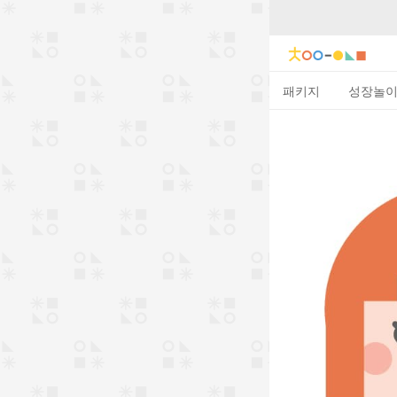
패키지
성장놀