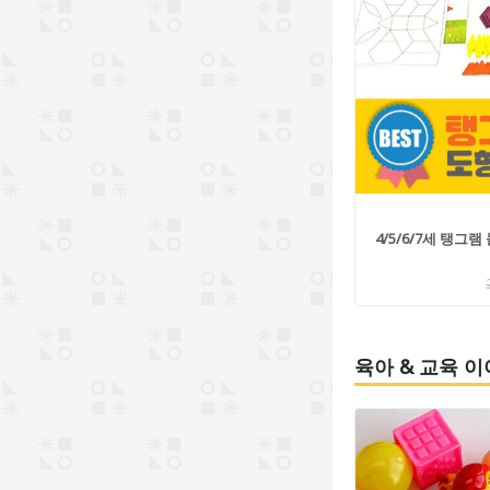
4/5/6/7세 탱
육아 & 교육 