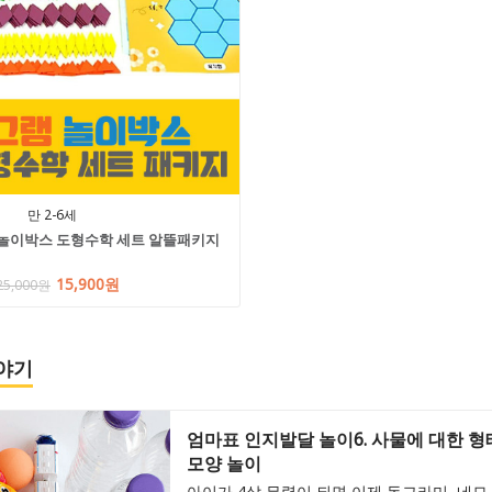
만 2-6세
그램 놀이박스 도형수학 세트 알뜰패키지
15,900원
25,000원
이야기
엄마표 인지발달 놀이6. 사물에 대한 
모양 놀이
아이가 4살 무렵이 되면 이제 동그라미, 네모