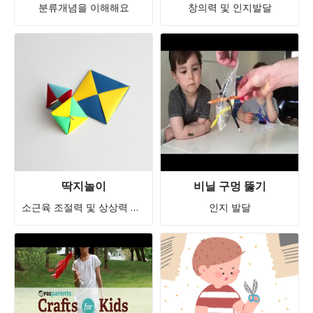
분류개념을 이해해요
창의력 및 인지발달
딱지놀이
비닐 구멍 뚫기
소근육 조절력 및 상상력 발달
인지 발달