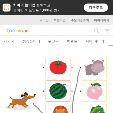
차이의 놀이앱
설치하고
다운로드
놀이팁 & 포인트 1,000원 받기!
로그인
회원가입
주문배송조회
마이페이지
패키지
성장놀이터
워크북
이벤트
육아 이야기