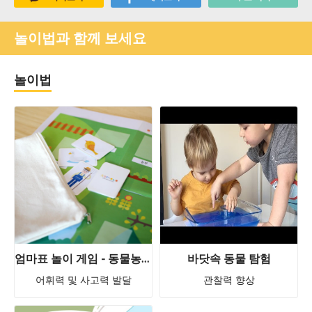
놀이법과 함께 보세요
놀이법
엄마표 놀이 게임 - 동물농장 낱말놀이
바닷속 동물 탐험
어휘력 및 사고력 발달
관찰력 향상