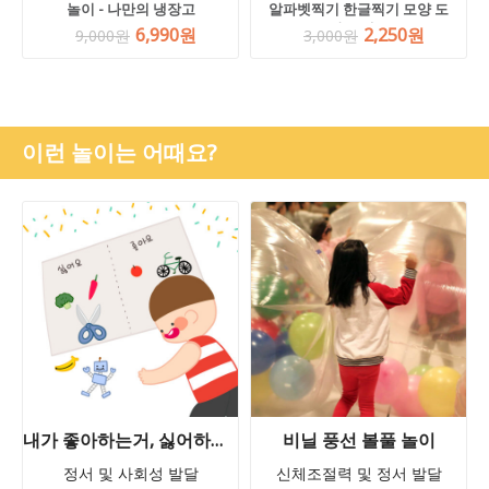
놀이 - 나만의 냉장고
알파벳찍기 한글찍기 모양 도
장틀 세트
6,990원
2,250원
9,000원
3,000원
이런 놀이는 어때요?
내가 좋아하는거, 싫어하는거 놀이
비닐 풍선 볼풀 놀이
정서 및 사회성 발달
신체조절력 및 정서 발달