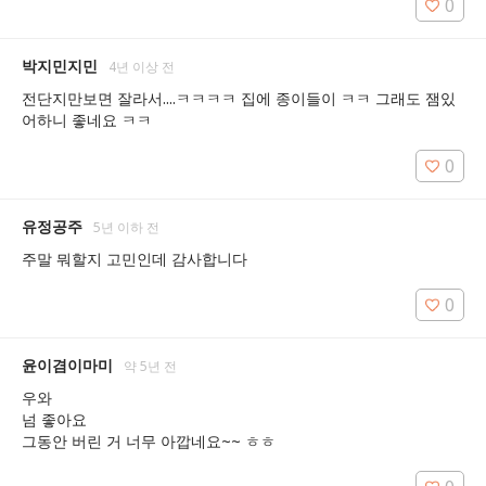
0
박지민지민
4년 이상 전
전단지만보면 잘라서....ㅋㅋㅋㅋ 집에 종이들이 ㅋㅋ 그래도 잼있
어하니 좋네요 ㅋㅋ
0
유정공주
5년 이하 전
주말 뭐할지 고민인데 감사합니다
0
윤이겸이마미
약 5년 전
우와

넘 좋아요

그동안 버린 거 너무 아깝네요~~ ㅎㅎ