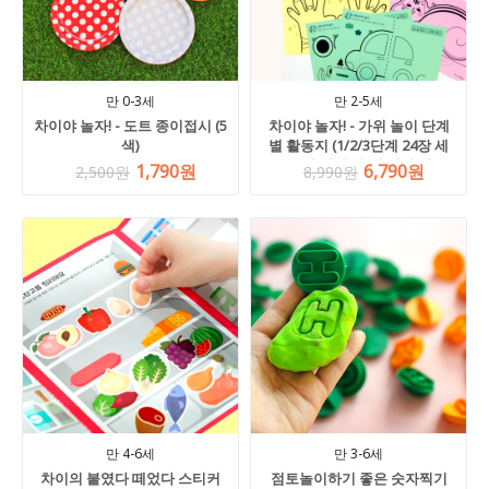
만 0-3세
만 2-5세
차이야 놀자! - 도트 종이접시 (5
차이야 놀자! - 가위 놀이 단계
색)
별 활동지 (1/2/3단계 24장 세
트, 유아 가위, 옵션 선택 필수)
1,790원
6,790원
2,500원
8,990원
만 4-6세
만 3-6세
차이의 붙였다 떼었다 스티커
점토놀이하기 좋은 숫자찍기