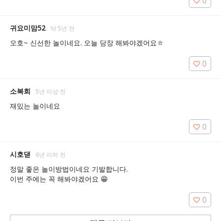
0
귀요미맘52
약 5년 전
오호~ 신선한 놀이네요. 오늘 당장 해봐야겠어요ㅎ
0
소복희
5년 이상 전
재밌는 놀이네요 
0
시호댇
6년 이하 전
정말 좋은 놀이방법이네요 기발합니다. 

이번 주에는 꼭 해봐야겠어요 😁
0