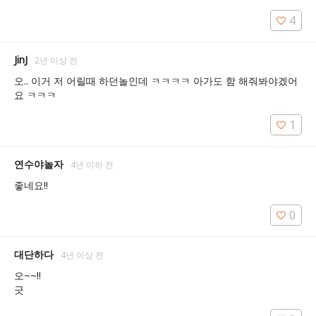
4
JinJ
2년 이상 전
오.. 이거 저 어릴때 하던놀인데 ㅋㅋㅋㅋ 아가도 함 해줘봐야겠어
요 ㅋㅋㅋ
1
연수야놀자
4년 이하 전
좋네요!!
0
대단하다
4년 이상 전
오~~!!

긋