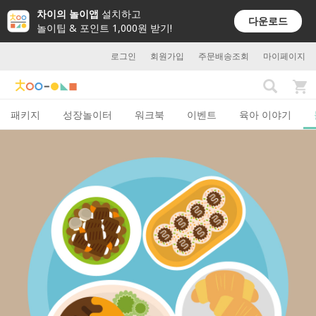
차이의 놀이앱
설치하고
다운로드
놀이팁 & 포인트 1,000원 받기!
로그인
회원가입
주문배송조회
마이페이지
패키지
성장놀이터
워크북
이벤트
육아 이야기