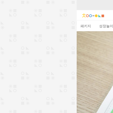
패키지
성장놀