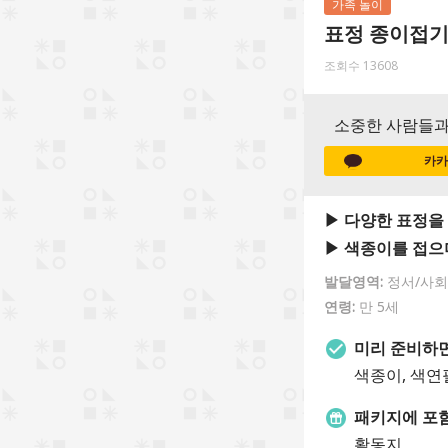
가족 놀이
표정 종이접
조회수 13608
소중한 사람들과
카카
▶ 다양한 표정을
▶ 색종이를 접으
발달영역:
정서/사
연령:
만 5세
미리 준비하면
색종이, 색연필
패키지에 포
활동지