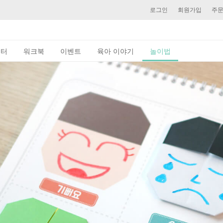
로그인
회원가입
주
이터
워크북
이벤트
육아 이야기
놀이법