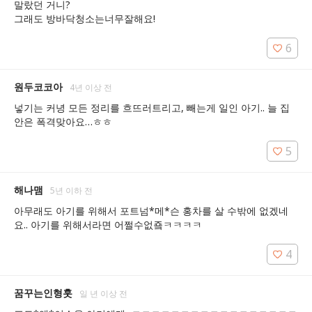
말랐던 거니?

그래도 방바닥청소는너무잘해요!
6
원두코코아
4년 이상 전
넣기는 커녕 모든 정리를 흐뜨러트리고, 빼는게 일인 아기.. 늘 집
안은 폭격맞아요…ㅎㅎ
5
해나맴
5년 이하 전
아무래도 아기를 위해서 포트넘*메*슨 홍차를 살 수밖에 없겠네
요.. 아기를 위해서라면 어쩔수없죸ㅋㅋㅋㅋ
4
꿈꾸는인형훗
일 년 이상 전