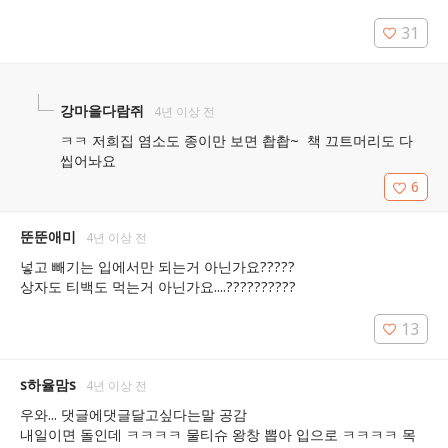
31
강마을다람쥐
4년 이상 전
ㅋㅋ 저희집 염소도 종이만 보면 촵촵~  책 끄트머리도 다 
씹어놔요 
6
뚠뚠애미
4년 이상 전
넣고 빼기는 입에서만 되는거 아닌가요?????

상자도 티백도 먹는거 아닌가요....??????????
13
s하율맘s
4년 이상 전
우와... 댓글에댓글달고싶다는말 공감

내일이면 돌인데 ㅋㅋㅋㅋ 물티슈 왕창 뽑아 입으로 ㅋㅋㅋㅋ 목