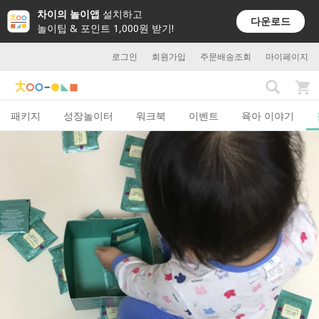
차이의 놀이앱
설치하고
다운로드
놀이팁 & 포인트 1,000원 받기!
로그인
회원가입
주문배송조회
마이페이지
패키지
성장놀이터
워크북
이벤트
육아 이야기