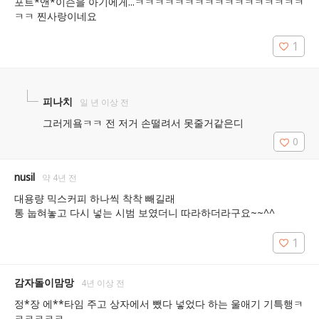
포트*앤*이슨을 아기에게...ㅋㅋㅋㅋㅋㅋㅋㅋㅋㅋㅋㅋㅋㅋㅋㅋㅋ
ㅋㅋ 찐사랑이네요
1
피나치
일 년 이상 전
그러게욬ㅋㅋ 전 저거 손떨려서 못줄거같은디
0
nusil
약 4년 전
대용량 믹스커피 하나씩 착착 빼길래

통 눕혀놓고 다시 넣는 시범 보였더니 따라하더라구요~~^^
1
감자돌이맘망
4년 이상 전
정*장 에**타임 주고 상자에서 뺐다 넣었다 하는 울애기 기특행ㅋ
ㅋㅋㅋㅋㅋ