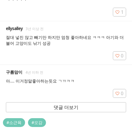
1
ellysalley
3년 이상 전
절대 넣진 않고 빼기만 하지만 엄청 좋아하네요 ㅋㅋㅋ 아기와 더
불어 고양이도 낚기 성공
0
구름맘이
4년 이하 전
아..... 이거정말좋아하는듯요 ㄱㄲㅋㅋ
0
댓글 더보기
#소근육
#오감