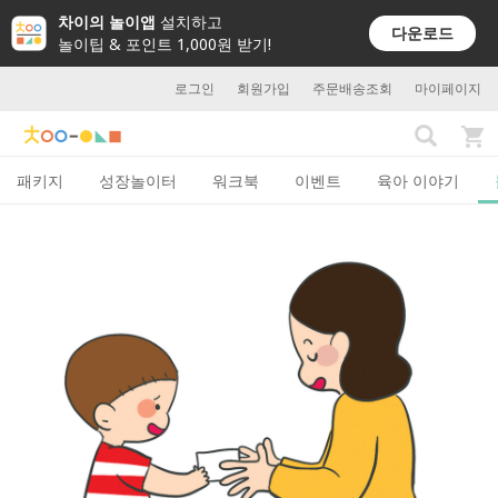
차이의 놀이앱
설치하고
다운로드
놀이팁 & 포인트 1,000원 받기!
로그인
회원가입
주문배송조회
마이페이지
패키지
성장놀이터
워크북
이벤트
육아 이야기