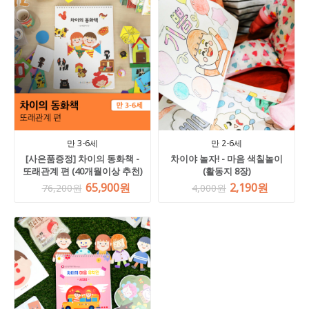
만 3-6세
만 2-6세
[사은품증정] 차이의 동화책 -
차이야 놀자! - 마음 색칠놀이
또래관계 편 (40개월이상 추천)
(활동지 8장)
65,900원
2,190원
76,200원
4,000원