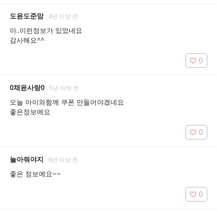
도윤도준맘
4년 이상 전
아..이런정보가 있었네요

감사해요^^
0
0채윤사랑0
5년 이하 전
오늘 아이와함께 쿠폰 만들어야겠네요

좋은정보에요
0
놀아줘야지
6년 이상 전
좋은 정보예요~~
0