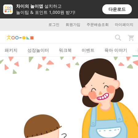
차이의 놀이앱
설치하고
다운로드
놀이팁 & 포인트 1,000원 받기!
로그인
회원가입
주문배송조회
마이페이지
패키지
성장놀이터
워크북
이벤트
육아 이야기