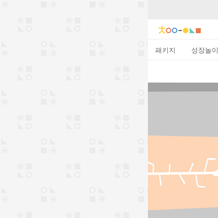
패키지
성장놀