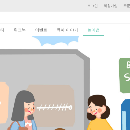
로그인
회원가입
주
이터
워크북
이벤트
육아 이야기
놀이법