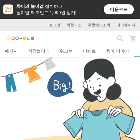
차이의 놀이앱
설치하고
다운로드
놀이팁 & 포인트 1,000원 받기!
로그인
회원가입
주문배송조회
마이페이지
패키지
성장놀이터
워크북
이벤트
육아 이야기