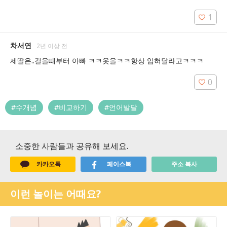
1
차서연
2년 이상 전
제딸은..걸을때부터 아빠 ㅋㅋ옷을ㅋㅋ항상 입혀달라고ㅋㅋㅋ
0
#수개념
#비교하기
#언어발달
소중한 사람들과 공유해 보세요.
카카오톡
페이스북
주소 복사
이런 놀이는 어때요?