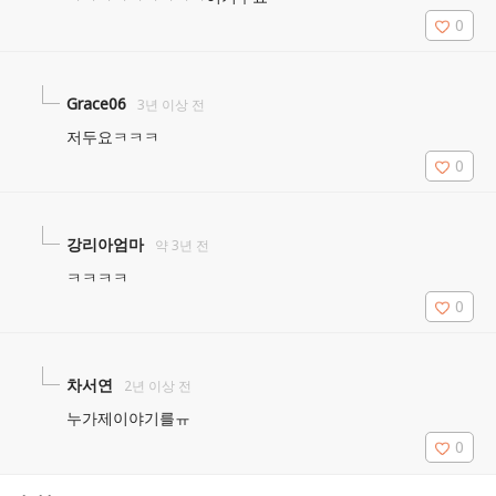
0
Grace06
3년 이상 전
저두요ㅋㅋㅋ
0
강리아엄마
약 3년 전
ㅋㅋㅋㅋ
0
차서연
2년 이상 전
누가제이야기를ㅠ
0