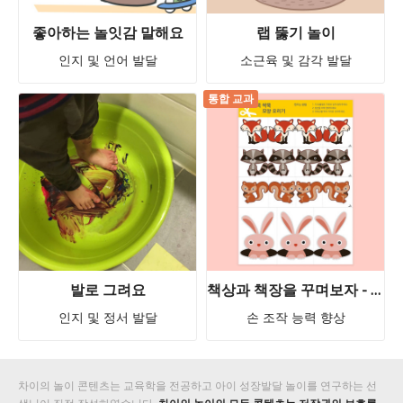
좋아하는 놀잇감 말해요
랩 뚫기 놀이
인지 및 언어 발달
소근육 및 감각 발달
통합 교과
발로 그려요
책상과 책장을 꾸며보자 - 싹뚝 싹뚝 모양 오리기! 여우 너구리 다람쥐 토끼 ★차이의 놀이 무료 활동지 즉시 다운로드!
인지 및 정서 발달
손 조작 능력 향상
차이의 놀이 콘텐츠는 교육학을 전공하고 아이 성장발달 놀이를 연구하는 선