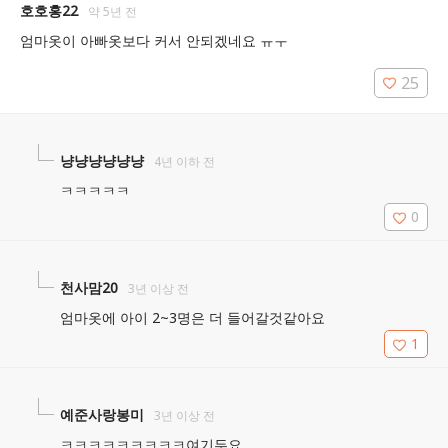
호호홍22
약 5년 전
엄마옷이 아빠옷보다 커서 안되겠네요 ㅠㅜ
25
냥냥냥냥냥냥
4년 이하 전
ㅋㅋㅋㅋㅋ
0
천사맘20
3년 이상 전
엄마옷에 아이 2~3명은 더 들어갈것같아요
1
예준사랑봉미
3년 이상 전
ㅋㅋㅋㅋㅋㅋㅋㅋㅋ여기두요