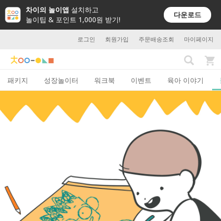
차이의 놀이앱
설치하고
다운로드
놀이팁 & 포인트 1,000원 받기!
로그인
회원가입
주문배송조회
마이페이지
패키지
성장놀이터
워크북
이벤트
육아 이야기