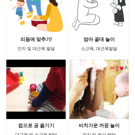
리듬에 맞추기!
엄마 골대 놀이
인지 및 대근육 발달
소근육, 대근육발달
컵으로 공 옮기기
비치가운 까꿍 놀이
대근육 및 소근육 발달
인지 및 정서 발달