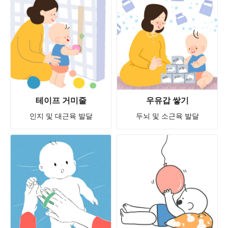
테이프 거미줄
우유갑 쌓기
인지 및 대근육 발달
두뇌 및 소근육 발달