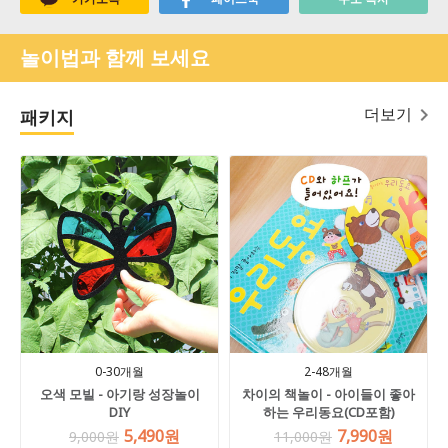
놀이법과 함께 보세요
더보기
패키지
0-30개월
2-48개월
오색 모빌 - 아기랑 성장놀이
차이의 책놀이 - 아이들이 좋아
DIY
하는 우리동요(CD포함)
5,490원
7,990원
9,000원
11,000원