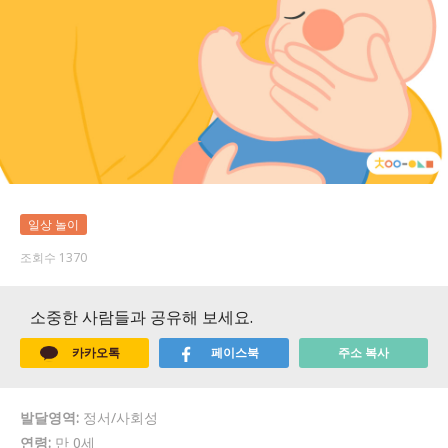
일상 놀이
조회수 1370
소중한 사람들과 공유해 보세요.
카카오톡
페이스북
주소 복사
발달영역:
정서/사회성
연령:
만 0세