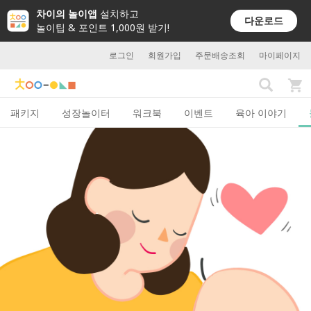
차이의 놀이앱
설치하고
다운로드
놀이팁 & 포인트 1,000원 받기!
로그인
회원가입
주문배송조회
마이페이지
패키지
성장놀이터
워크북
이벤트
육아 이야기