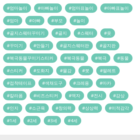
#엄마놀이
#아빠놀이
#엄마표놀이
#아빠표놀이
#엄마
#아빠
#부모
#놀이
#골지스웨터꾸미기
#골지
#스웨터
#옷
#꾸미기
#만들기
#골지스웨터판
#골지판
#북극동물꾸미기스티커
#북극동물
#북극
#동물
#스티커
#도화지
#물감
#붓
#팔레트
#접착테이프
#색채도구
#크레용
#마카
#칼라폼
#비즈스티커
#액자
#전시
#감상
#인지
#소근육
#창의력
#상상력
#미적감각
#1세
#2세
#3세
#4세