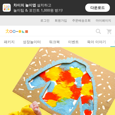
차이의 놀이앱
설치하고
다운로드
놀이팁 & 포인트 1,000원 받기!
로그인
회원가입
주문배송조회
마이페이지
패키지
성장놀이터
워크북
이벤트
육아 이야기