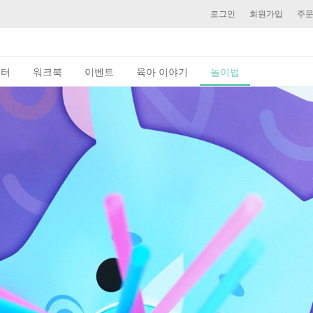
로그인
회원가입
주
이터
워크북
이벤트
육아 이야기
놀이법