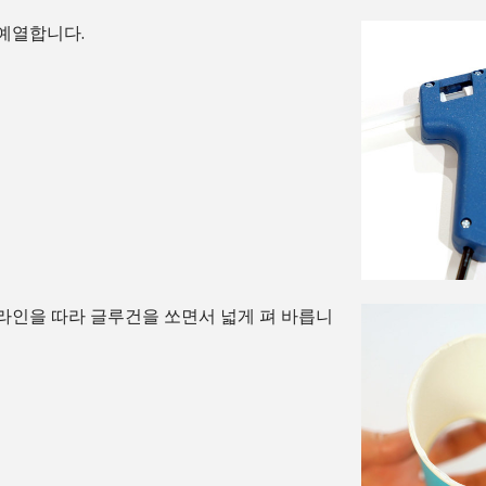
예열합니다.
라인을 따라 글루건을 쏘면서 넓게 펴 바릅니