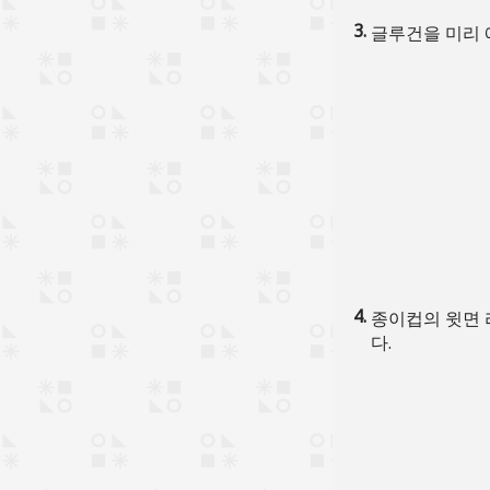
글루건을 미리 
종이컵의 윗면 
다.