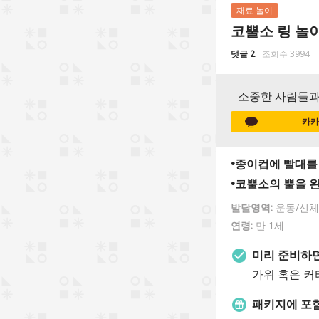
재료 놀이
코뿔소 링 놀
댓글 2
조회수 3994
소중한 사람들과
카카
•종이컵에 빨대를
•코뿔소의 뿔을 
발달영역:
운동/신체
연령:
만 1세
미리 준비하면
가위 혹은 커
패키지에 포