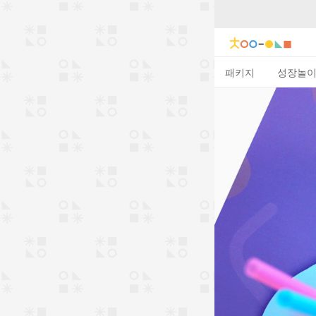
패키지
성장놀