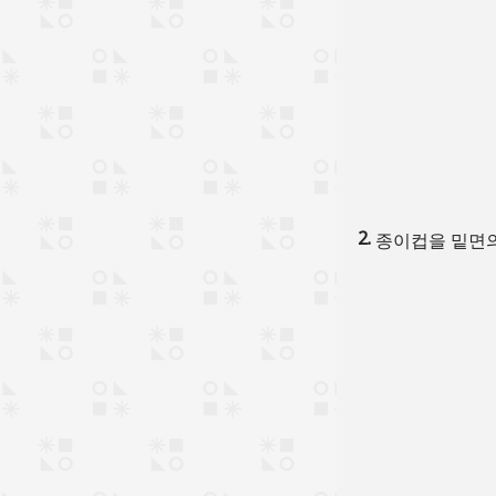
종이컵을 밑면의