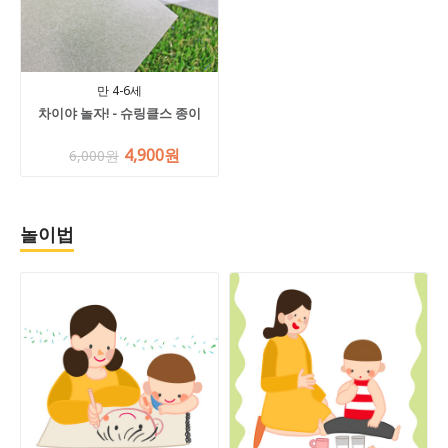
만 4-6세
차이야 놀자! - 슈링클스 종이
4,900원
6,000원
놀이법