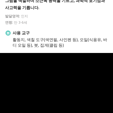
그림을 색칠하며 소근육 능력을 기르고, 과학적 호기심과
사고력을 기릅니다.
발달영역:
인지
연령:
만 3-6세
사용 교구
활동지, 색칠 도구(색연필, 사인펜 등), 오일(식용유, 바
디 오일 등), 붓, 집게(클립 등)