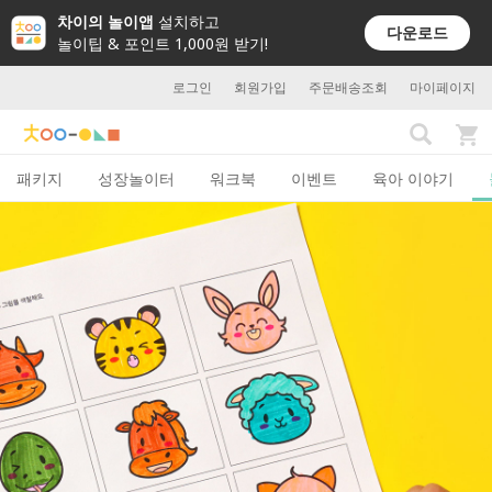
차이의 놀이앱
설치하고
다운로드
놀이팁 & 포인트 1,000원 받기!
로그인
회원가입
주문배송조회
마이페이지
패키지
성장놀이터
워크북
이벤트
육아 이야기