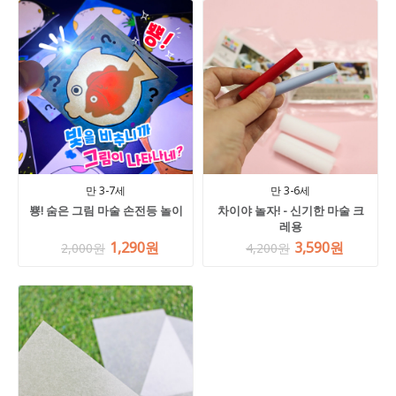
만 3-7세
만 3-6세
뿅! 숨은 그림 마술 손전등 놀이
차이야 놀자! - 신기한 마술 크
레용
1,290원
3,590원
2,000원
4,200원