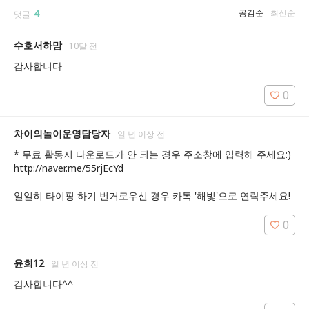
4
공감순
최신순
댓글
수호서하맘
10달 전
감사합니다
0
차이의놀이운영담당자
일 년 이상 전
* 무료 활동지 다운로드가 안 되는 경우 주소창에 입력해 주세요:) 
http://naver.me/55rjEcYd

일일히 타이핑 하기 번거로우신 경우 카톡 '해빛'으로 연락주세요!
0
윤희12
일 년 이상 전
감사합니다^^