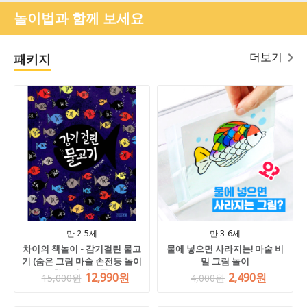
놀이법과 함께 보세요
더보기
패키지
만 2-5세
만 3-6세
차이의 책놀이 - 감기걸린 물고
물에 넣으면 사라지는! 마술 비
기 (숨은 그림 마술 손전등 놀이
밀 그림 놀이
활동지 사은품)
12,990원
2,490원
15,000원
4,000원