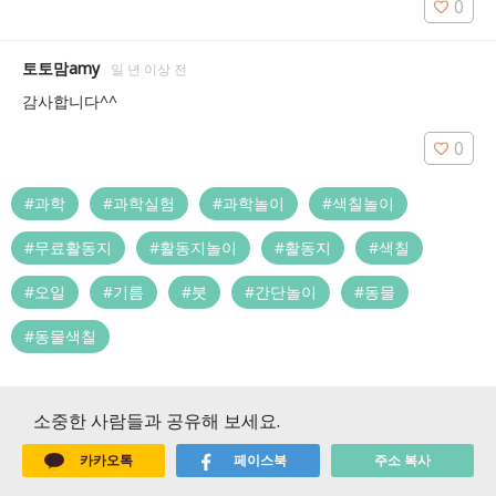
0
토토맘amy
일 년 이상 전
감사합니다^^
0
#과학
#과학실험
#과학놀이
#색칠놀이
#무료활동지
#활동지놀이
#활동지
#색칠
#오일
#기름
#붓
#간단놀이
#동물
#동물색칠
소중한 사람들과 공유해 보세요.
카카오톡
페이스북
주소 복사