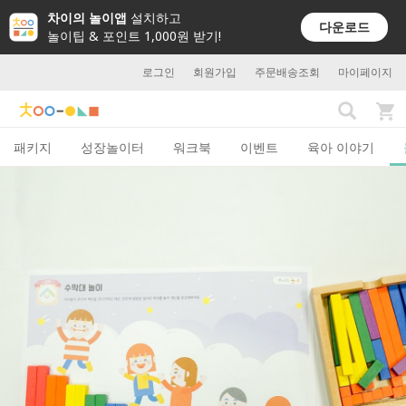
차이의 놀이앱
설치하고
다운로드
놀이팁 & 포인트 1,000원 받기!
로그인
회원가입
주문배송조회
마이페이지
패키지
성장놀이터
워크북
이벤트
육아 이야기