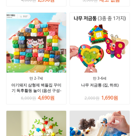
만 2-7세
만 3-6세
아기돼지 삼형제 벽돌집 꾸미
나무 저금통 (집, 하트)
기 독후활동 놀이 (옵션 구성-
퍼니콘 150개입/활동지/벽돌
4,690원
1,690원
6,000원
2,000원
찍기 틀, 옵션 선택 필수)