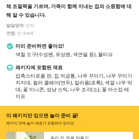
체 조절력을 기르며, 가족이 함께 지내는 집의 소중함에 대
해 알 수 있습니다.
발달영역:
인지
연령:
만 4-6세
미리 준비하면 좋아요!
색칠 도구(수성펜, 유성펜, 색연필 등), 물티슈
패키지에 포함된 재료
압축스티로폼 판, 집 저금통, 나무 꾸미기, 나무 꾸미기
지지대, 컬러 클레이(연두), 칼라폼(초록), 색깔 나무 막
대, 꽃 미니콘, 성냥 스틱, 나무 조각(소), 꽃 마스킹 테
이프
이 패키지만 있으면 놀이 준비 끝!
패키지 안에 놀이 재료가 포함되어 있어요
우리 집 정원 만들기