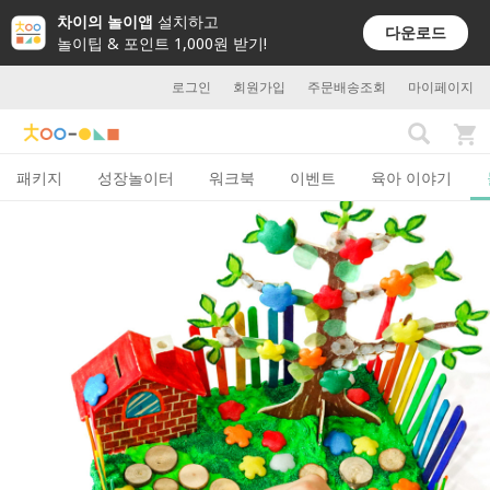
차이의 놀이앱
설치하고
다운로드
놀이팁 & 포인트 1,000원 받기!
로그인
회원가입
주문배송조회
마이페이지
패키지
성장놀이터
워크북
이벤트
육아 이야기