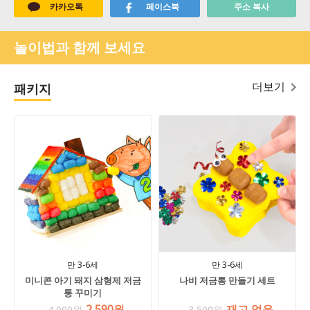
카카오톡
페이스북
주소 복사
놀이법과 함께 보세요
더보기
패키지
만 3-6세
만 3-6세
미니콘 아기 돼지 삼형제 저금
나비 저금통 만들기 세트
통 꾸미기
2,590원
재고 없음
4,000원
3,500원