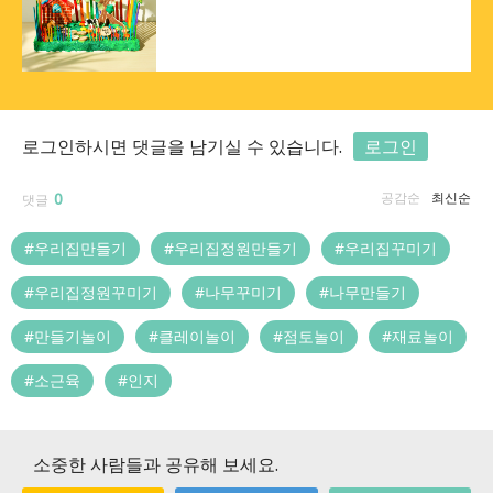
로그인하시면 댓글을 남기실 수 있습니다.
로그인
0
공감순
최신순
댓글
#우리집만들기
#우리집정원만들기
#우리집꾸미기
#우리집정원꾸미기
#나무꾸미기
#나무만들기
#만들기놀이
#클레이놀이
#점토놀이
#재료놀이
#소근육
#인지
소중한 사람들과 공유해 보세요.