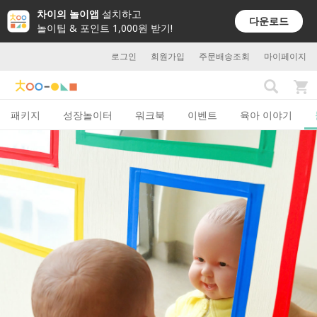
차이의 놀이앱
설치하고
다운로드
놀이팁 & 포인트 1,000원 받기!
로그인
회원가입
주문배송조회
마이페이지
패키지
성장놀이터
워크북
이벤트
육아 이야기