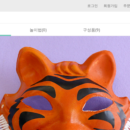
로그인
회원가입
주
놀이법(0)
구성품(9)