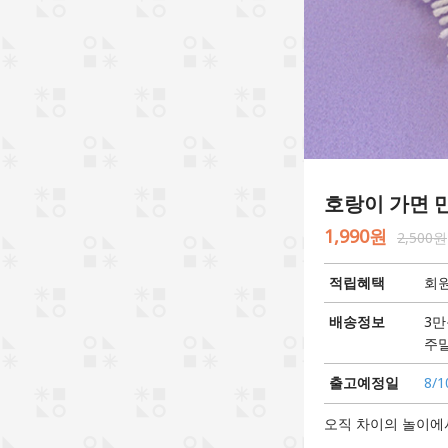
호랑이 가면 
1,990원
2,500원
적립혜택
회원
배송정보
3만
주말
출고예정일
8/1
오직 차이의 놀이에