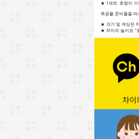
★ 1세트: 호랑이 가
목공풀 준비물을 따
★ 크기 및 색상은 
★ 차이의 놀이표 "