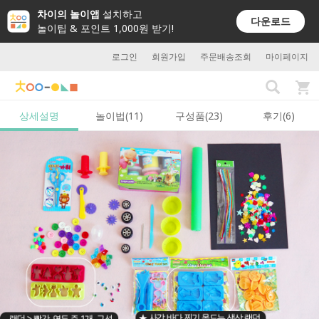
차이의 놀이앱
설치하고
다운로드
놀이팁 & 포인트 1,000원 받기!
로그인
회원가입
주문배송조회
마이페이지
상세설명
놀이법(11)
구성품(23)
후기(6)