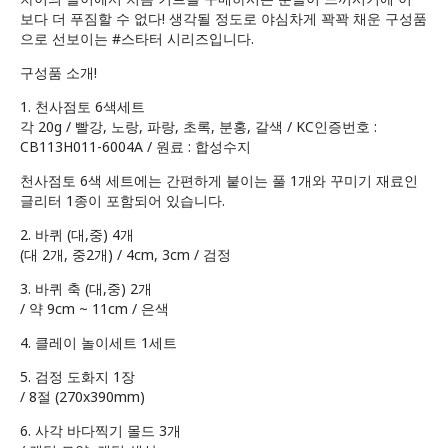
보다 더 푸짐할 수 없다! 생각될 정도로 야심차게 꽉꽉 채운 구성품
으로 선보이는 #스타터 시리즈입니다.
구성품 소개!
1. 천사점토 6색세트
각 20g / 빨강, 노랑, 파랑, 초록, 분홍, 갈색 / KC인증번호 :
CB113H011-6004A / 원료 : 합성수지
천사점토 6색 세트에는 간편하게 붙이는 풀 1개와 꾸미기 재료인
글리터 1종이 포함되어 있습니다.
2. 바퀴 (대,중) 4개
(대 2개, 중2개) / 4cm, 3cm / 검정
3. 바퀴 축 (대,중) 2개
/ 약 9cm ~ 11cm / 은색
4. 클레이 놀이세트 1세트
5. 검정 도화지 1장
/ 8절 (270x390mm)
6. 사각 바다찍기 몰드 3개