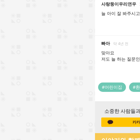
사랑둥이우리연우
늘 아이 잘 봐주시
빠아
약 4년 전
맞아요

저도 늘 하는 질문인
#어린이집
#
소중한 사람들과
카카