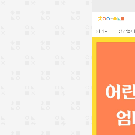
패키지
성장놀