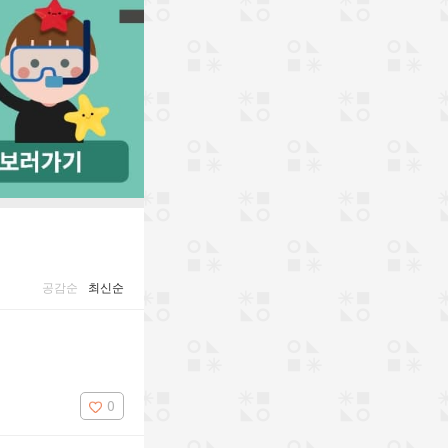
공감순
최신순
0