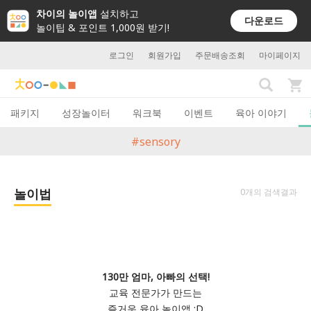
차이의 놀이앱
설치하고
다운로드
놀이팁 & 포인트 1,000원 받기!
로그인
회원가입
주문배송조회
마이페이지
패키지
성장놀이터
워크북
이벤트
육아 이야기
#sensory
놀이법
0개의 검색결과
130만 엄마, 아빠의 선택!
교육 전문가가 만드는
즐거운 육아 놀이앱 :D