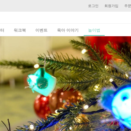
로그인
회원가입
주
이터
워크북
이벤트
육아 이야기
놀이법