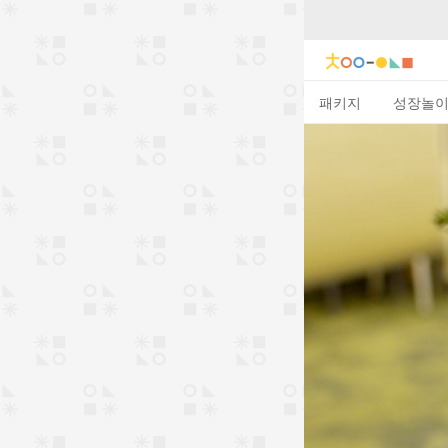
패키지
성장놀