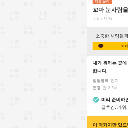
재료 놀이
꼬마 눈사람을
조회수 5190
소중한 사람들과
카카
내가 원하는 곳에
합니다.
발달영역:
인지
연령:
만 2-6세
미리 준비하면
글루건, 가위,
이 패키지만 있으면