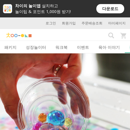
차이의 놀이앱
설치하고
다운로드
놀이팁 & 포인트 1,000원 받기!
로그인
회원가입
주문배송조회
마이페이지
패키지
성장놀이터
워크북
이벤트
육아 이야기