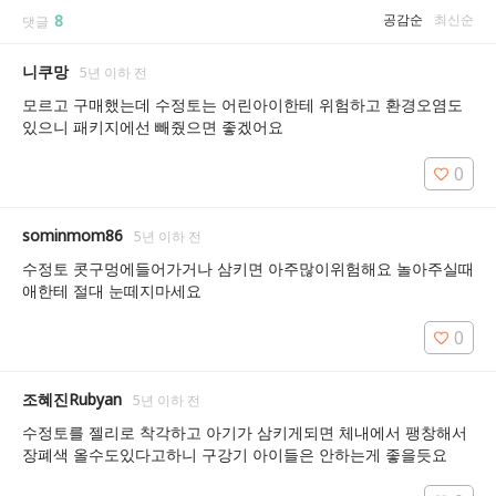
8
공감순
최신순
댓글
니쿠망
5년 이하 전
모르고 구매했는데 수정토는 어린아이한테 위험하고 환경오염도 
있으니 패키지에선 빼줬으면 좋겠어요
0
sominmom86
5년 이하 전
수정토 콧구멍에들어가거나 삼키면 아주많이위험해요 놀아주실때 
애한테 절대 눈떼지마세요
0
조혜진Rubyan
5년 이하 전
수정토를 젤리로 착각하고 아기가 삼키게되면 체내에서 팽창해서 
장폐색 올수도있다고하니 구강기 아이들은 안하는게 좋을듯요