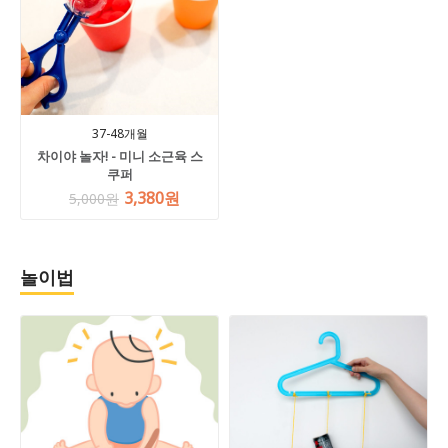
37-48개월
차이야 놀자! - 미니 소근육 스
쿠퍼
3,380원
5,000원
놀이법