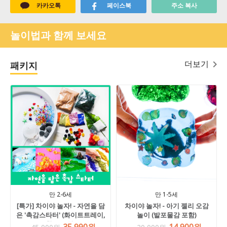
카카오톡
페이스북
주소 복사
놀이법과 함께 보세요
더보기
패키지
만 2-6세
만 1-5세
[특가] 차이야 놀자! - 자연을 담
차이야 놀자! - 아기 젤리 오감
은 '촉감스타터' (화이트트레이,
놀이 (발포물감 포함)
황토 포함)