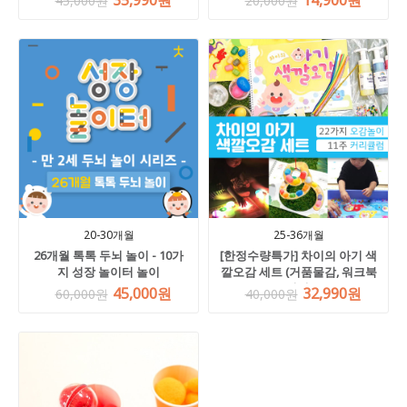
35,990원
14,900원
45,000원
20,000원
20-30개월
25-36개월
26개월 톡톡 두뇌 놀이 - 10가
[한정수량특가] 차이의 아기 색
지 성장 놀이터 놀이
깔오감 세트 (거품물감, 워크북
선택)
45,000원
32,990원
60,000원
40,000원