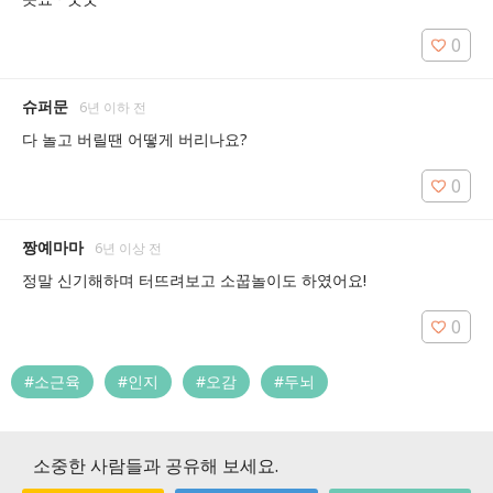
0
슈퍼문
6년 이하 전
다 놀고 버릴땐 어떻게 버리나요?
0
짱예마마
6년 이상 전
0
#소근육
#인지
#오감
#두뇌
소중한 사람들과 공유해 보세요.