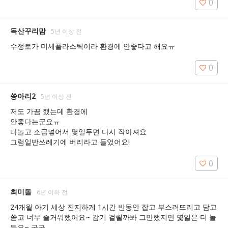
0
독산꾸리맘
5년 이상 전
수정토가 미세플라스틱이라 환경에 안좋다고 해요ㅠ
0
쏭아리2
5년 이상 전
저도 가끔 했는데 환경에

안좋다는군요ㅠ

다놀고 소금넣어서 몇일두면 다시 작아져요

그럼일반쓰레기에 버리라고 들었어요!
0
최미돌
6년 이하 전
24개월 아기 세상 진지하게 1시간 반동안 잡고 부스러뜨리고 담고 
쏟고 너무 즐거워했어요~ 감기 걸릴까봐 그만했지만 몇일은 더 놀
듯요~ 굿굿