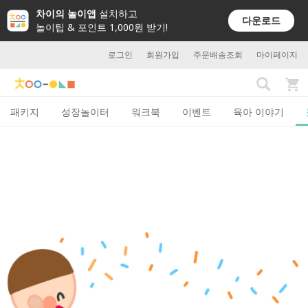
차이의 놀이앱
설치하고
다운로드
놀이팁 & 포인트 1,000원 받기!
로그인
회원가입
주문배송조회
마이페이지
패키지
성장놀이터
워크북
이벤트
육아 이야기