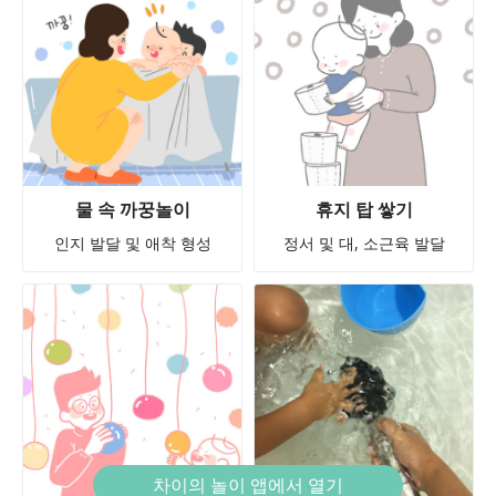
물 속 까꿍놀이
휴지 탑 쌓기
인지 발달 및 애착 형성
정서 및 대, 소근육 발달
차이의 놀이 앱에서 열기