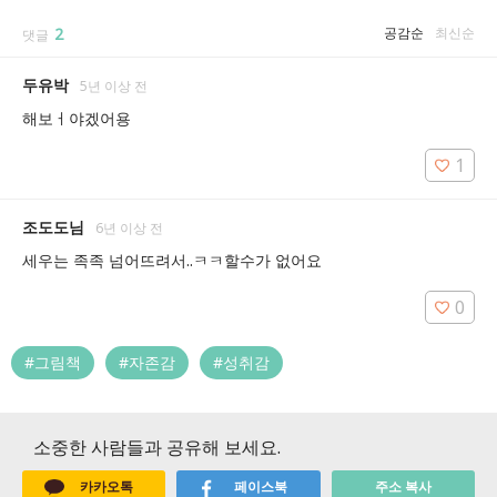
2
공감순
최신순
댓글
두유박
5년 이상 전
해보ㅓ야겠어용
1
조도도님
6년 이상 전
세우는 족족 넘어뜨려서..ㅋㅋ할수가 없어요
0
#그림책
#자존감
#성취감
소중한 사람들과 공유해 보세요.
카카오톡
페이스북
주소 복사