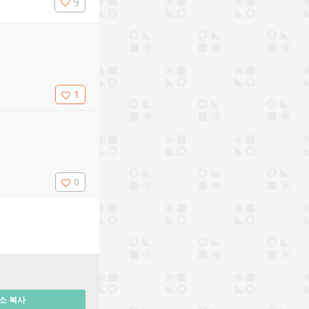
9
1
0
소 복사