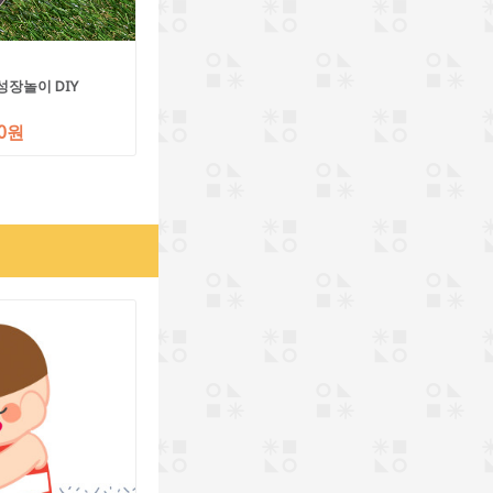
성장놀이 DIY
00원