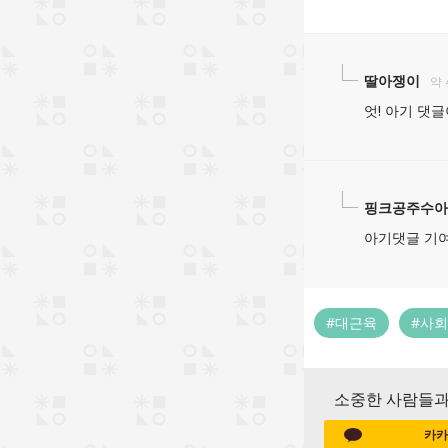
딸아쟁이
약 
엇! 아기 댓
핑크공주수아
아기댓글 기
#대근육
#사
소중한 사람들과
카카