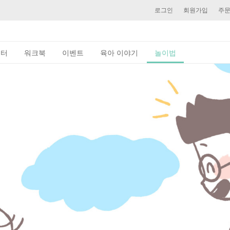
로그인
회원가입
주
이터
워크북
이벤트
육아 이야기
놀이법