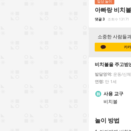
일상 놀이
아빠랑 비치볼
댓글 3
조회수 13171
소중한 사람들과
카카
비치볼을 주고받는
발달영역:
운동/신체
연령:
만 1세
사용 교구
비치볼
놀이 방법