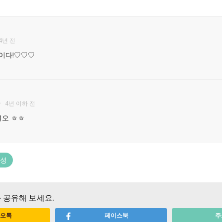
4년 전
글이다!♡♡♡
4년 이하 전
여오 ㅎㅎ
회성
 공유해 보세요.
오톡
페이스북
주