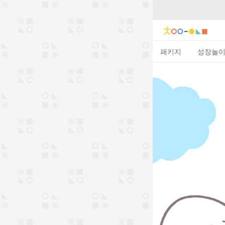
패키지
성장놀