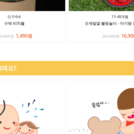
만 0-6세
13-48개월
수박 비치볼
오색빛깔 볼링놀이 - 아기랑 
1,490원
16,9
2,000원
20,000원
어때요?