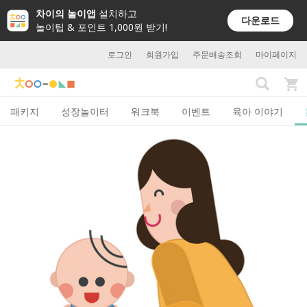
차이의 놀이앱
설치하고
다운로드
놀이팁 & 포인트 1,000원 받기!
로그인
회원가입
주문배송조회
마이페이지
패키지
성장놀이터
워크북
이벤트
육아 이야기