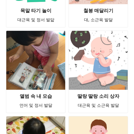
목말 타기 놀이
철봉 매달리기
대근육 및 정서 발닯
대, 소근육 발달
앨범 속 내 모습
딸랑 딸랑 소리 상자
언어 및 정서 발달
대근육 및 소근육 발달