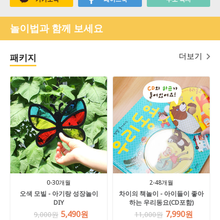
놀이법과 함께 보세요
더보기
패키지
0-30개월
2-48개월
오색 모빌 - 아기랑 성장놀이
차이의 책놀이 - 아이들이 좋아
DIY
하는 우리동요(CD포함)
5,490원
7,990원
9,000원
11,000원