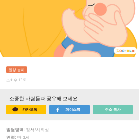
일상 놀이
조회수 1361
소중한 사람들과 공유해 보세요.
카카오톡
페이스북
주소 복사
발달영역:
정서/사회성
연령:
만 0세