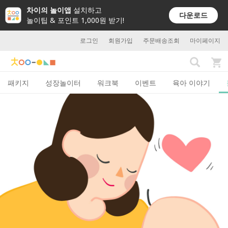
차이의 놀이앱
설치하고
다운로드
놀이팁 & 포인트 1,000원 받기!
로그인
회원가입
주문배송조회
마이페이지
패키지
성장놀이터
워크북
이벤트
육아 이야기