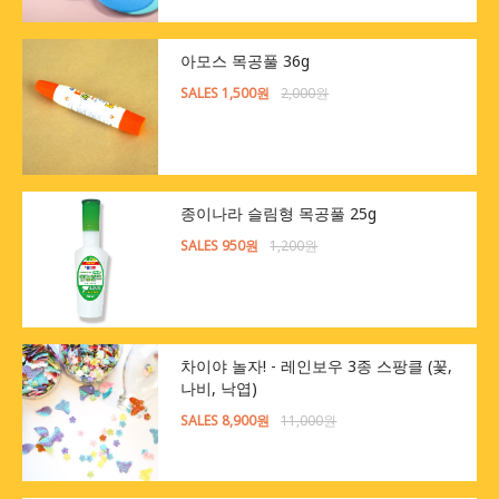
아모스 목공풀 36g
SALES 1,500원
2,000원
종이나라 슬림형 목공풀 25g
SALES 950원
1,200원
차이야 놀자! - 레인보우 3종 스팡클 (꽃,
나비, 낙엽)
SALES 8,900원
11,000원