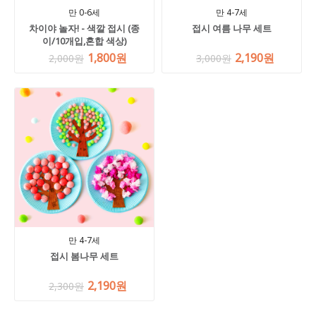
만 0-6세
만 4-7세
차이야 놀자! - 색깔 접시 (종
접시 여름 나무 세트
이/10개입,혼합 색상)
1,800원
2,190원
2,000원
3,000원
만 4-7세
접시 봄나무 세트
2,190원
2,300원