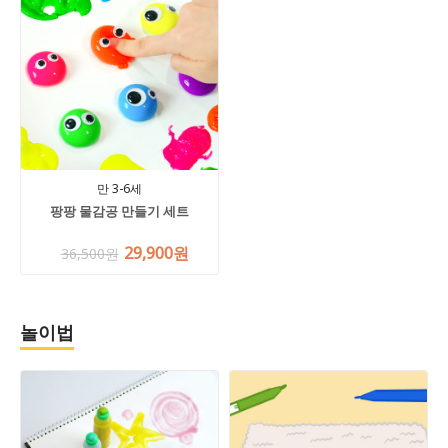
만 3-6세
팡팡 물감공 만들기 세트
29,900원
36,500원
놀이법