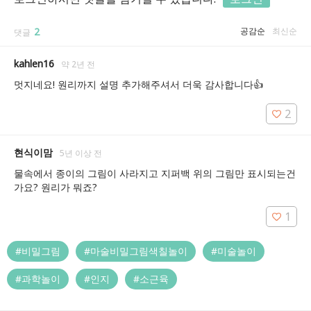
2
공감순
최신순
댓글
kahlen16
약 2년 전
멋지네요! 원리까지 설명 추가해주셔서 더욱 감사합니다👍
2
현식이맘
5년 이상 전
물속에서 종이의 그림이 사라지고 지퍼백 위의 그림만 표시되는건
가요? 원리가 뭐죠?
1
#비밀그림
#마술비밀그림색칠놀이
#미술놀이
#과학놀이
#인지
#소근육