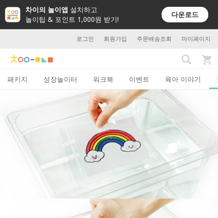
차이의 놀이앱
설치하고
다운로드
놀이팁 & 포인트 1,000원 받기!
로그인
회원가입
주문배송조회
마이페이지
패키지
성장놀이터
워크북
이벤트
육아 이야기