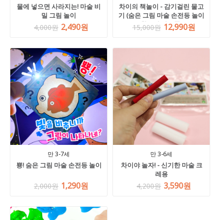
물에 넣으면 사라지는! 마술 비
차이의 책놀이 - 감기걸린 물고
밀 그림 놀이
기 (숨은 그림 마술 손전등 놀이
활동지 사은품)
2,490원
12,990원
4,000원
15,000원
만 3-7세
만 3-6세
뿅! 숨은 그림 마술 손전등 놀이
차이야 놀자! - 신기한 마술 크
레용
1,290원
3,590원
2,000원
4,200원