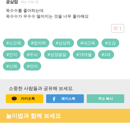
공삼맘
4년 이하 전
옥수수를 좋아하는데

옥수수가 우수수 떨어지는 것을 너무 좋아해요
1
#소근육
#창의력
#상상력
#대근육
#오감
#인지
#두뇌
#성장발달
#19개월
#2세
#신체
#언어
소중한 사람들과 공유해 보세요.
카카오톡
페이스북
주소 복사
놀이법과 함께 보세요