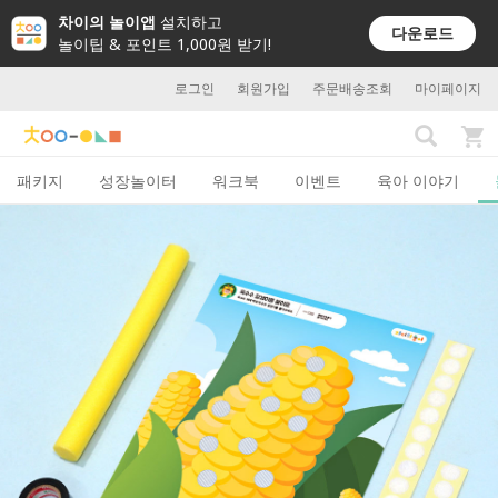
차이의 놀이앱
설치하고
다운로드
놀이팁 & 포인트 1,000원 받기!
로그인
회원가입
주문배송조회
마이페이지
패키지
성장놀이터
워크북
이벤트
육아 이야기