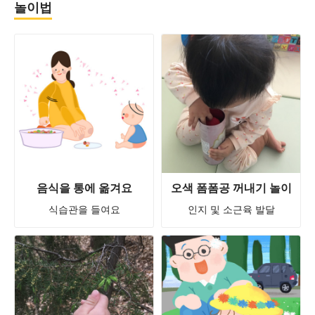
놀이법
음식을 통에 옮겨요
오색 폼폼공 꺼내기 놀이
식습관을 들여요
인지 및 소근육 발달