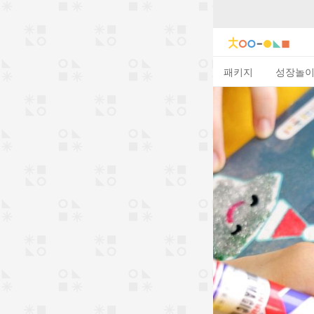
패키지
성장놀