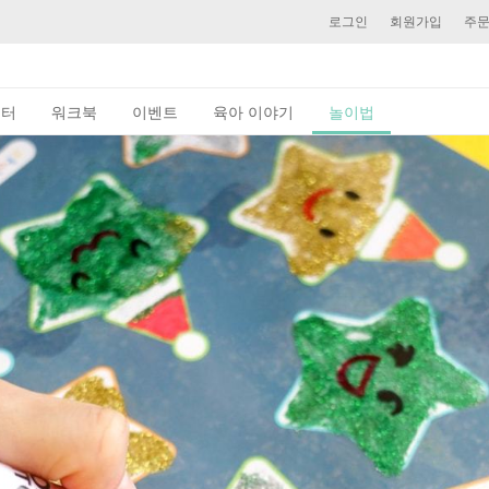
로그인
회원가입
주
이터
워크북
이벤트
육아 이야기
놀이법