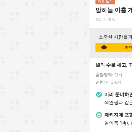
재료 놀이
밤하늘 아홉 
조회수 7876
소중한 사람들과
카카
별의 수를 세고,
발달영역:
인지
연령:
만 3-6세
미리 준비하면
색연필과 같은
패키지에 포
놀이북 14p,